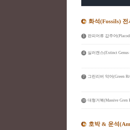
화석(Fossils)
1
판피어류 갑주어(Placoderm
4
실러캔스(Extinct Genus of
7
그린리버 악어(Green River
대형거북(Massive Gren Ri
10
호박 & 운석(Amb